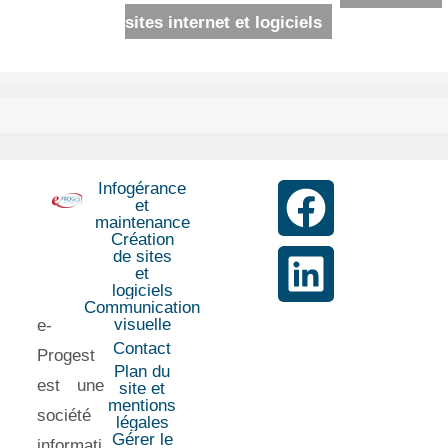
sites internet et logiciels
Infogérance
et
maintenance
Création
de sites
et
logiciels
Communication
visuelle
e-
Contact
Progest
Plan du
est une
site et
mentions
société
légales
Gérer le
informati