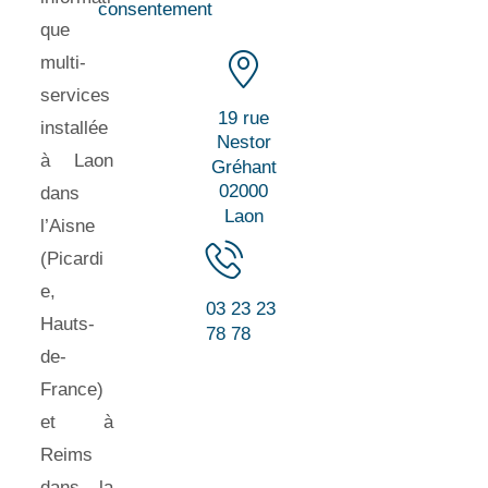
consentement
que
multi-
services
19 rue
installée
Nestor
à Laon
Gréhant
02000
dans
Laon
l’Aisne
(Picardi
e,
03 23 23
Hauts-
78 78
de-
France)
et à
Reims
dans la