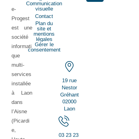
Communication
visuelle
e-
Contact
Progest
Plan du
est une
site et
mentions
société
légales
Gérer le
informati
consentement
que
multi-
services
19 rue
installée
Nestor
à Laon
Gréhant
02000
dans
Laon
l’Aisne
(Picardi
e,
03 23 23